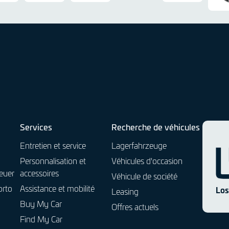
R
d
k
t
b
A
a
s
l
o
w
e
r
a
y
g
g
h
e
i
n
n
U
i
t
i
l
Services
Recherche de véhicules
i
Entretien et service
Lagerfahrzeuge
t
Personnalisation et
Véhicules d'occasion
a
euer
accessoires
i
Véhicule de société
r
orto
Assistance et mobilité
Los
Leasing
e
Buy My Car
Offres actuels
s
Find My Car