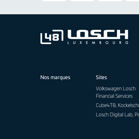
k
i
T
s
w
a
g
e
n
Nos marques
Sites
Volkswagen Losch
Financial Services
Cube4T8, Kockelsch
Losch Digital Lab, P