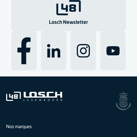
g
e
n
Losch Newsletter
Nos marques