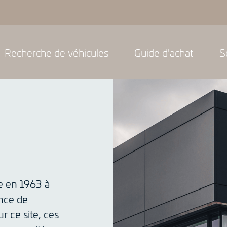
Recherche de véhicules
Guide d'achat
S
e en 1963 à
ince de
r ce site, ces