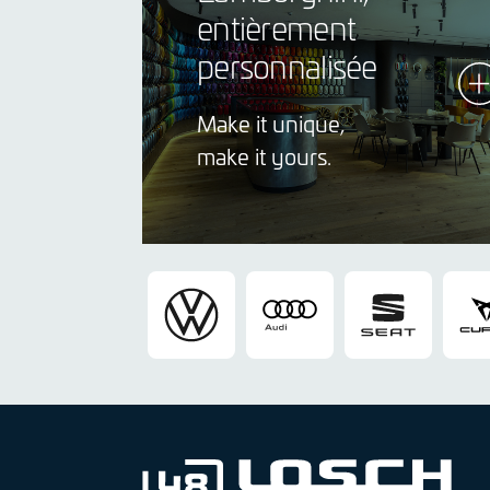
entièrement
personnalisée
Make it unique,
make it yours.
V
A
S
o
u
E
l
d
A
k
i
T
s
w
a
g