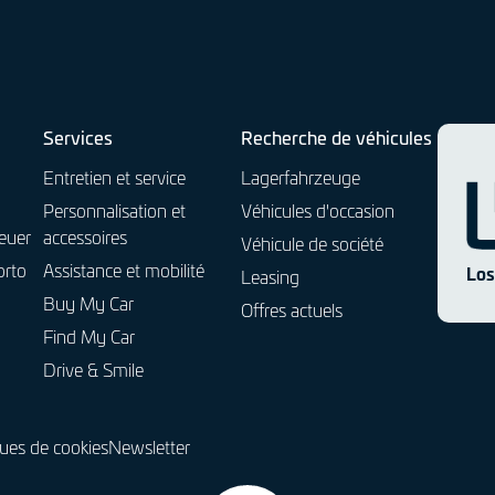
e
i
n
n
U
i
t
i
l
Services
Recherche de véhicules
i
Entretien et service
Lagerfahrzeuge
t
Personnalisation et
Véhicules d'occasion
a
euer
accessoires
i
Véhicule de société
r
orto
Assistance et mobilité
Los
Leasing
e
Buy My Car
Offres actuels
s
Find My Car
Drive & Smile
ques de cookies
Newsletter