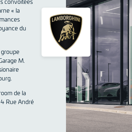
us convoitées
rne « la
ormances
mboyance du
u groupe
Garage M.
ionaire
ourg.
room de la
u 4 Rue André