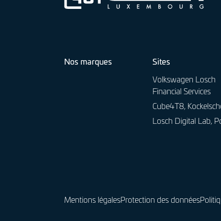
e
n
Nos marques
Sites
Volkswagen Losch
Financial Services
Cube4T8, Kockelsch
Losch Digital Lab, P
Mentions légales
Protection des données
Politi