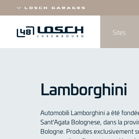
Losch Garages
Sites
Aller
au
contenu
principal
Lamborghini
Automobili Lamborghini a été fondé
Sant'Agata Bolognese, dans la prov
Bologne. Produites exclusivement su